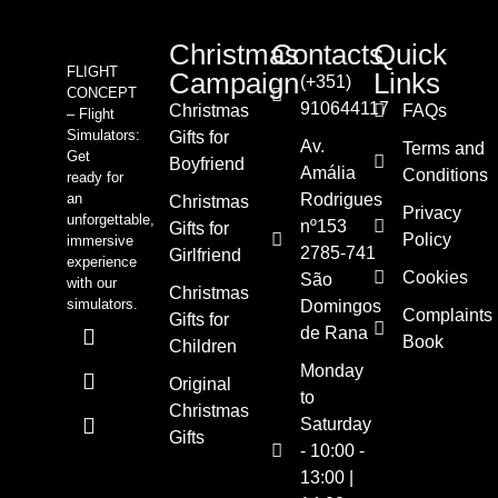
Christmas
Contacts
Quick
FLIGHT
Campaign
Links
(+351)
CONCEPT
910644117
Christmas
FAQs
– Flight
Simulators:
Gifts for
Av.
Terms and
Get
Boyfriend
Amália
Conditions
ready for
an
Rodrigues
Christmas
Privacy
unforgettable,
nº153
Gifts for
Policy
immersive
2785-741
Girlfriend
experience
Cookies
São
with our
Christmas
simulators.
Domingos
Complaints
Gifts for
de Rana
Book
Children
Monday
Original
to
Christmas
Saturday
Gifts
- 10:00 -
13:00 |