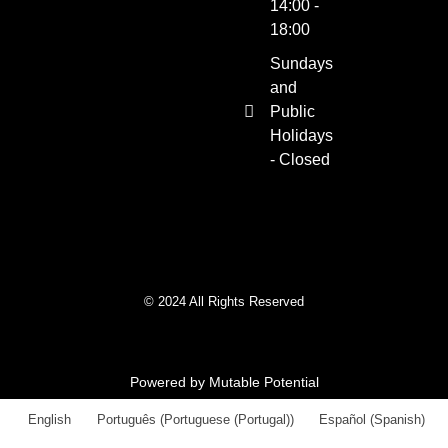
14:00 -
18:00
Sundays
and
Public
Holidays
- Closed
© 2024 All Rights Reserved
Powered by Mutable Potential
English
Português
(
Portuguese (Portugal)
)
Español
(
Spanish
)