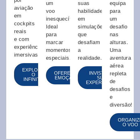
por
um
suas
equipa
aviação
voo
habilidades
para
em
inesquecível!
em
um
cockpits
Ideal
simulações
desafio
reais
para
que
nas
e com
marcar
desafiam
alturas.
experiências
momentos
a
Uma
imersivas.
especiais.
realidade.
aventura
aérea
EXPLORE
OFEREÇA
INVISTA NA
repleta
O
EMOÇÃO
SUA
INFINITO
de
EXPERIÊNCIA
desafios
e
diversão!
ORGANIZ
O VOO