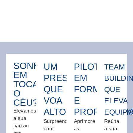
SONHA
UM
PILOTOS
TEAM
EM
PRESENTE
EM
BUILDI
TOCAR
QUE
FORMAÇÃO
QUE
O
VOA
E
ELEVA
CÉU?
ALTO
PROFISSIONA
EQUIPA
Elevamos
a sua
Surpreenda
Aprimore
Reúna
paixão
com
as
a sua