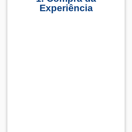
o pacote que mais se adapta às suas
Experiência​
necessidades. Depois de confirmado o pagamento
está tudo pronto para passar para a fase seguinte!