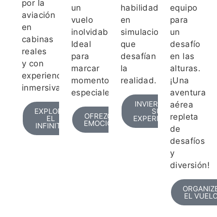
por la
un
habilidades
equipo
aviación
vuelo
en
para
en
inolvidable!
simulaciones
un
cabinas
Ideal
que
desafío
reales
para
desafían
en las
y con
marcar
la
alturas.
experiencias
momentos
realidad.
¡Una
inmersivas.
especiales.
aventura
INVIERTA EN
aérea
EXPLORE
SU
OFREZCA
repleta
EL
EXPERIENCIA
EMOCIÓN
INFINITO
de
desafíos
y
diversión!
ORGANIZ
EL VUEL