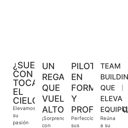
¿SUEÑA
UN
PILOTOS
TEAM
CON
REGALO
EN
BUILDI
TOCAR
QUE
FORMACIÓN
QUE
EL
VUELA
Y
ELEVA
CIELO?
ALTO
PROFESIONA
EQUIPO
Elevamos
su
¡Sorprenda
Perfeccione
Reúna
pasión
con
sus
a su