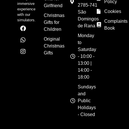
Policy
immersive
2785-741
Girlfriend
experience
Cookies
São
with our
Christmas
Domingos
simulators.
Complaints
Gifts for
de Rana
Book
Children
Monday
Original
to
Christmas
Saturday
Gifts
- 10:00 -
13:00 |
14:00 -
18:00
Sundays
and
Public
Holidays
- Closed