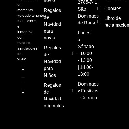
novio
2785-741
un
Cookies
São
momento
Regalos
verdaderamente
Domingos
de
Libro de
memorable
de Rana
Navidad
reclamacio
e
para
inmersivo
Lunes
con
novia
a
nuestros
Sábado
Regalos
simuladores
- 10:00
de
de
vuelo.
- 13:00
Navidad
| 14:00-
para
18:00
Niños
Domingos
Regalos
y Festivos
de
- Cerrado
Navidad
originales