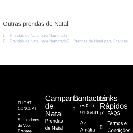
Outras prendas de Natal
Prendas de Natal para Namorada
Prendas de Natal para Namorado
Prendas de Natal para Crianças
Campanha
Contactos
Links
FLIGHT
de
Rápidos
(+351)
CONCEPT
Natal
910644117
FAQS
–
Simuladores
Prendas
Av.
Termos e
de Voo:
de Natal
Amália
Condições
Prepare-