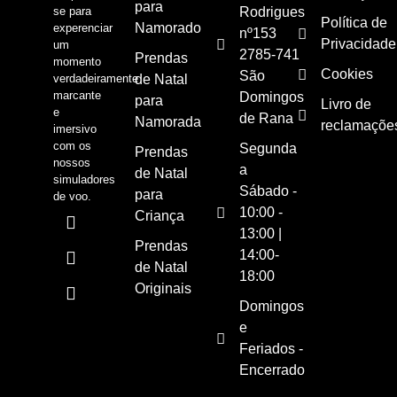
para
se para
Rodrigues
Política de
Namorado
experenciar
nº153
Privacidade
um
2785-741
Prendas
momento
Cookies
São
verdadeiramente
de Natal
marcante
Domingos
para
Livro de
e
de Rana
Namorada
reclamaçõe
imersivo
com os
Segunda
Prendas
nossos
a
de Natal
simuladores
Sábado -
para
de voo.
10:00 -
Criança
13:00 |
Prendas
14:00-
de Natal
18:00
Originais
Domingos
e
Feriados -
Encerrado