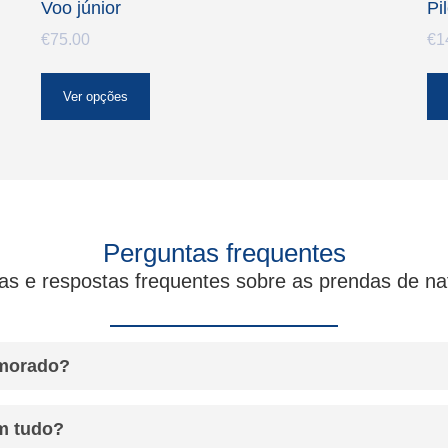
Voo júnior
Pi
€
75.00
€
1
Ver opções
Perguntas frequentes
tas e respostas frequentes sobre as
prendas de na
amorado?
m tudo?