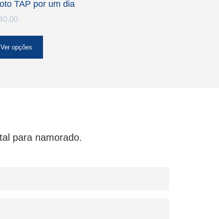
loto TAP por um dia
40.00
Ver opções
tal para namorado
.