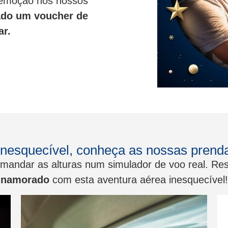
e emoção nos nossos
ado um voucher de
ar.
inesquecível, conheça as nossas prenda
andar as alturas num simulador de voo real. Res
namorado
com esta aventura aérea inesquecível!