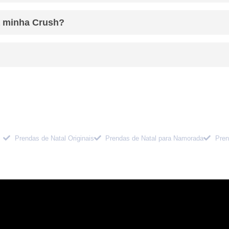
a minha Crush?
Prendas de Natal Originais
Prendas de Natal para Namorada
Pren