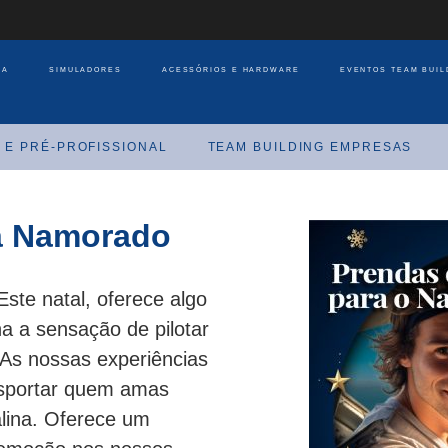
JA
SIMULADORES
ACESSÓRIOS E HARDWARE
EVENTOS TEAM BUIL
 E PRÉ-PROFISSIONAL
TEAM BUILDING EMPRESAS
ra Namorado
Este natal, oferece algo
a a sensação de pilotar
 As nossas experiências
ansportar quem amas
lina. Oferece um