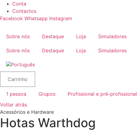
Pular
Conta
para
Contactos
o
Facebook
Whatsapp
Instagram
conteúdo
Sobre nós
Destaque
Loja
Simuladores
Sobre nós
Destaque
Loja
Simuladores
Carrinho
1 pessoa
Grupos
Profissional e pré-profissional
Voltar atrás
Acessórios e Hardware
Hotas Warthdog