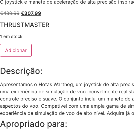
O joystick e manete de aceleração de alta precisão inspir
O
O
€
439.99
€
307.99
preço
preço
THRUSTMASTER
original
atual
era:
é:
1 em stock
€439.99.
€307.99.
Quantidade
Adicionar
de
Hotas
Warthdog
Descrição:
Apresentamos o Hotas Warthog, um joystick de alta preci
uma experiência de simulação de voo incrivelmente realis
controle preciso e suave. O conjunto inclui um manete de
aspectos do voo. Compatível com uma ampla gama de simul
experiência de simulação de voo de alto nível. Adquira já
Apropriado para: