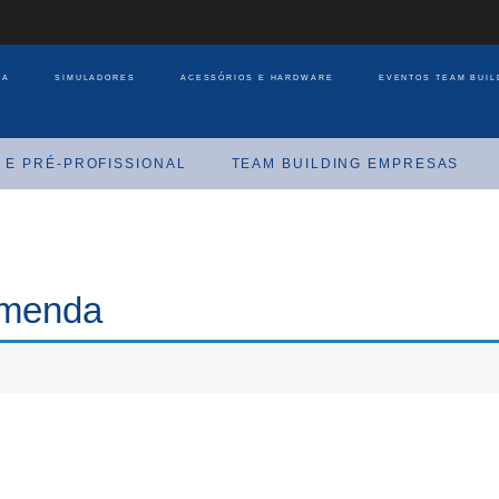
JA
SIMULADORES
ACESSÓRIOS E HARDWARE
EVENTOS TEAM BUIL
 E PRÉ-PROFISSIONAL
TEAM BUILDING EMPRESAS
omenda