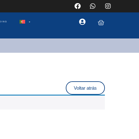
DING
Voltar atrás