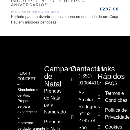
PACOTES F18 FLYFIGHTERS –
ANIVERSÁRIOS
€
297.00
F18
●
FEATURED
●
GRUPOS
Perfeito para se divertir no aniversário no comando de um Caça
F18 em missões perigosas!
Campanha
Contactos
Links
FLIGHT
de
Rápidos
(+351)
CONCEPT
Natal
910644117
FAQS
–
Simuladores
Prendas
Av.
Termos e
de Voo:
de Natal
Amália
Condições
Prepare-
para
se para
Rodrigues
Política de
Namorado
experenciar
nº153
Privacidade
um
2785-741
Prendas
momento
Cookies
São
verdadeiramente
de Natal