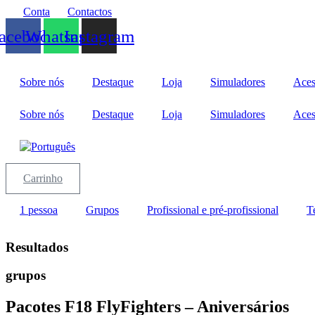
Pular
Conta
Contactos
para
acebook
Whatsapp
Instagram
o
conteúdo
Sobre nós
Destaque
Loja
Simuladores
Aces
Sobre nós
Destaque
Loja
Simuladores
Aces
Carrinho
1 pessoa
Grupos
Profissional e pré-profissional
T
Resultados
grupos
Pacotes F18 FlyFighters – Aniversários