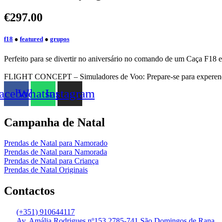
€
297.00
f18
●
featured
●
grupos
Perfeito para se divertir no aniversário no comando de um Caça F18 
FLIGHT CONCEPT – Simuladores de Voo: Prepare-se para experencia
acebook
Whatsapp
Instagram
Campanha de Natal
Prendas de Natal para Namorado
Prendas de Natal para Namorada
Prendas de Natal para Criança
Prendas de Natal Originais
Contactos
(+351) 910644117
Av. Amália Rodrigues nº153 2785-741 São Domingos de Rana