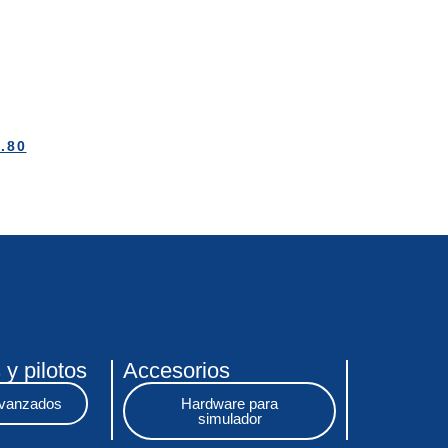
.80
 y pilotos
Accesorios
vanzados
Hardware para
simulador