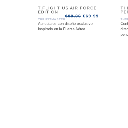
T.FLIGHT US AIR FORCE
TH
EDITION
PE
€
99.99
€
69.99
THRUSTMASTER
THR
Auriculares con diseño exclusivo
Cont
inspirado en la Fuerza Aérea.
dire
pend