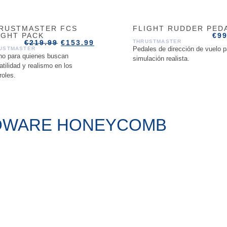
RUSTMASTER FCS
FLIGHT RUDDER PED
IGHT PACK
€
99
€
219.99
€
153.99
THRUSTMASTER
Pedales de dirección de vuelo p
USTMASTER
o para quienes buscan
simulación realista.
atilidad y realismo en los
roles.
RDWARE HONEYCOMB