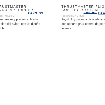
RUSTMASTER
THRUSTMASTER FLI
NDULAR RUDDER
CONTROL SYSTEM
€
479.99
€
69.99
€
44
USTMASTER
THRUSTMASTER
rol suave y preciso sobre la
Joystick y palanca de aceleraci
cción del avión, con un diseño
con soporte para control de pot
ular.
inversa.