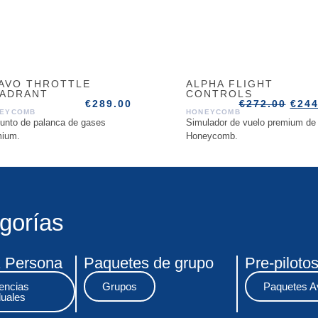
AVO THROTTLE
ALPHA FLIGHT
ADRANT
CONTROLS
€
289.00
€
272.00
€
244
EYCOMB
HONEYCOMB
unto de palanca de gases
Simulador de vuelo premium de
mium.
Honeycomb.
gorías
1 Persona
Paquetes de grupo
Pre-pilotos
encias
Grupos
Paquetes A
duales