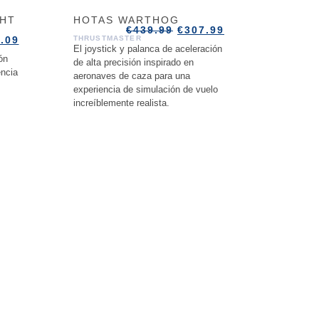
GHT
HOTAS WARTHOG
€
439.99
€
307.99
.09
THRUSTMASTER
El joystick y palanca de aceleración
ón
de alta precisión inspirado en
encia
aeronaves de caza para una
experiencia de simulación de vuelo
increíblemente realista.