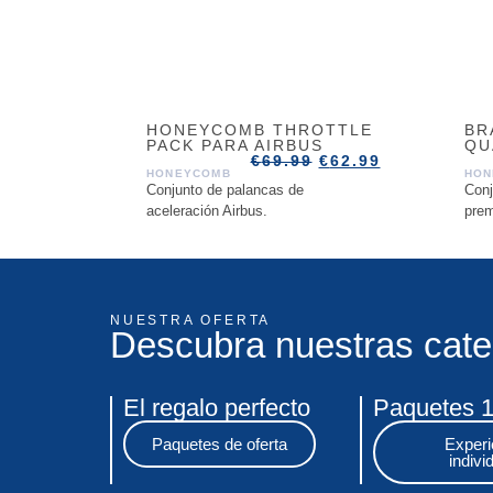
HONEYCOMB THROTTLE
BR
PACK PARA AIRBUS
QU
€
69.99
€
62.99
HONEYCOMB
HON
Conjunto de palancas de
Conj
aceleración Airbus.
pre
NUESTRA OFERTA
Descubra nuestras cate
El regalo perfecto
Paquetes 
Paquetes de oferta
Experi
indivi