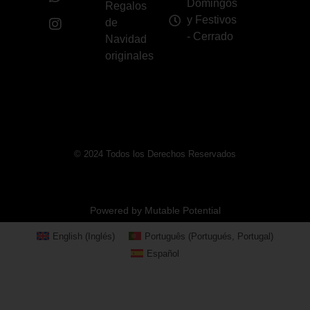
Domingos
Regalos
y Festivos
de
- Cerrado
Navidad
originales
© 2024 Todos los Derechos Reservados
Powered by Mutable Potential
English
(
Inglés
)
Português
(
Portugués, Portugal
)
Español