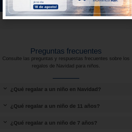
Seleccionar opciones
Preguntas frecuentes
Consulte las preguntas y respuestas frecuentes sobre los
regalos de Navidad para niños
.
¿Qué regalar a un niño en Navidad?
¿Qué regalar a un niño de 11 años?
¿Qué regalar a un niño de 7 años?