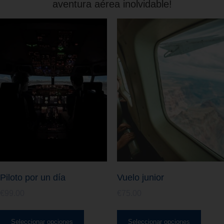
aventura aérea inolvidable!
Piloto por un día
Vuelo junior
€
99.00
€
75.00
Seleccionar opciones
Seleccionar opciones