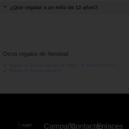
¿Qué regalar a un niño de 12 años?
Otros regalos de Navidad
Regalos de Navidad originales
Regalos de Navidad para novia
Regalos de Navidad para novio
Campaña
Contactos
Enlaces