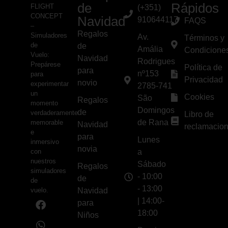
de
Rápidos
FLIGHT
(+351)
CONCEPT
Navidad
910644117
FAQS
–
Regalos
Simuladores
Av.
Términos y
de
de
Amália
Condicione
Vuelo:
Navidad
Rodrigues
Prepárese
Política de
para
nº153
para
Privacidad
novio
experimentar
2785-741
un
Cookies
São
Regalos
momento
Domingos
de
verdaderamente
Libro de
de Rana
memorable
Navidad
reclamacio
e
para
Lunes
inmersivo
novia
con
a
nuestros
Sábado
Regalos
simuladores
- 10:00
de
de
- 13:00
vuelo.
Navidad
| 14:00-
para
18:00
Niños