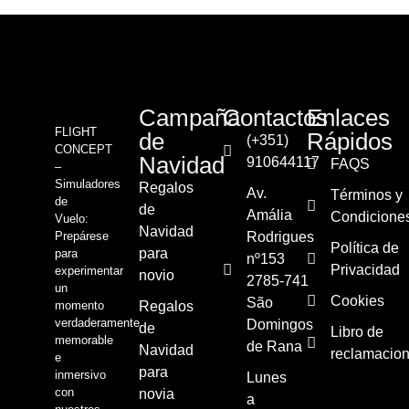
Campaña
Contactos
Enlaces
FLIGHT
de
Rápidos
(+351)
CONCEPT
Navidad
910644117
FAQS
–
Simuladores
Regalos
Av.
Términos y
de
de
Amália
Condicione
Vuelo:
Navidad
Prepárese
Rodrigues
Política de
para
para
nº153
Privacidad
experimentar
novio
2785-741
un
Cookies
São
momento
Regalos
verdaderamente
Domingos
de
Libro de
memorable
de Rana
Navidad
reclamacio
e
para
inmersivo
Lunes
con
novia
a