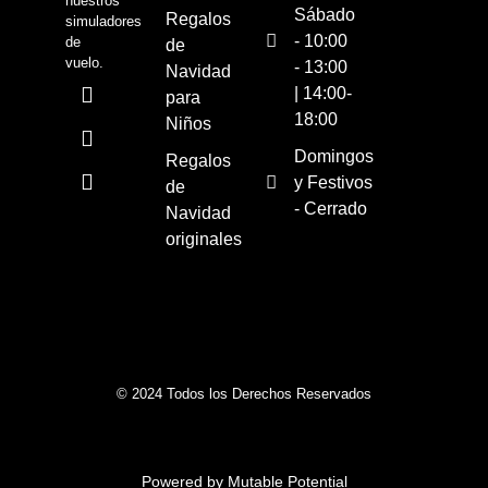
nuestros
Sábado
Regalos
simuladores
- 10:00
de
de
vuelo.
- 13:00
Navidad
| 14:00-
para
18:00
Niños
Domingos
Regalos
y Festivos
de
- Cerrado
Navidad
originales
© 2024 Todos los Derechos Reservados
Powered by Mutable Potential