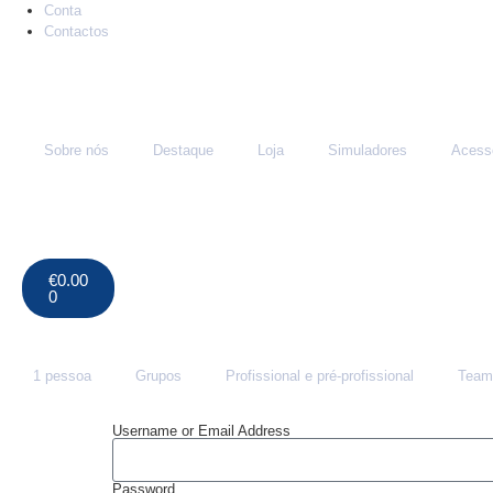
Conta
Contactos
Sobre nós
Destaque
Loja
Simuladores
Acess
€
0.00
0
1 pessoa
Grupos
Profissional e pré-profissional
Team
Username or Email Address
Password