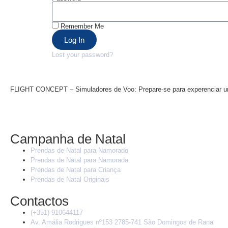
Remember Me
Log In
Lost your password?
FLIGHT CONCEPT – Simuladores de Voo: Prepare-se para experenciar u
Campanha de Natal
Prendas de Natal para Namorado
Prendas de Natal para Namorada
Prendas de Natal para Criança
Prendas de Natal Originais
Contactos
(+351) 910644117
Av. Amália Rodrigues nº153 2785-741 São Domingos de Rana