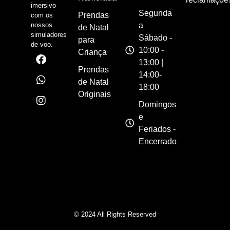
imersivo
Segunda
Prendas
com os
nossos
a
de Natal
simuladores
Sábado -
para
de voo.
10:00 -
Criança
13:00 |
Prendas
14:00-
de Natal
18:00
Originais
Domingos
e
Feriados -
Encerrado
© 2024 All Rights Reserved