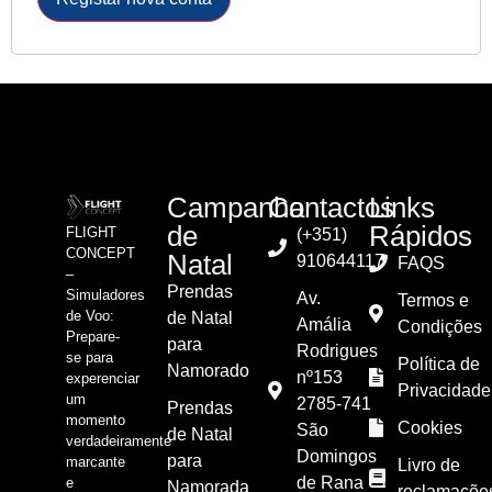
Campanha
Contactos
Links
de
Rápidos
FLIGHT
(+351)
CONCEPT
Natal
910644117
FAQS
–
Prendas
Simuladores
Av.
Termos e
de Voo:
de Natal
Amália
Condições
Prepare-
para
Rodrigues
se para
Política de
Namorado
nº153
experenciar
Privacidade
um
2785-741
Prendas
momento
Cookies
São
de Natal
verdadeiramente
Domingos
para
marcante
Livro de
de Rana
e
Namorada
reclamaçõe