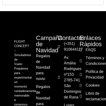
Campaña
Contactos
Enlaces
FLIGHT
de
Rápidos
(+351)
CONCEPT
Navidad
910644117
FAQS
–
Simuladores
Regalos
Av.
Términos y
de
de
Amália
Condicione
Vuelo:
Navidad
Prepárese
Rodrigues
Política de
para
para
nº153
Privacidad
experimentar
novio
2785-741
un
Cookies
São
momento
Regalos
verdaderamente
Domingos
de
Libro de
memorable
de Rana
Navidad
reclamacio
e
para
inmersivo
Lunes