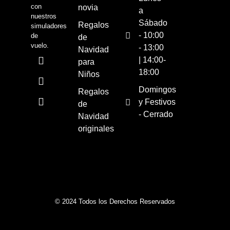
con
novia
a
nuestros
Sábado
Regalos
simuladores
- 10:00
de
de
vuelo.
- 13:00
Navidad
| 14:00-
para
18:00
Niños
Domingos
Regalos
y Festivos
de
- Cerrado
Navidad
originales
© 2024 Todos los Derechos Reservados