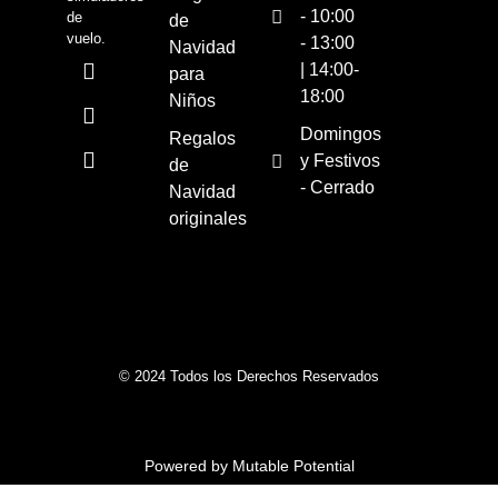
- 10:00
de
de
vuelo.
- 13:00
Navidad
| 14:00-
para
18:00
Niños
Domingos
Regalos
y Festivos
de
- Cerrado
Navidad
originales
© 2024 Todos los Derechos Reservados
Powered by Mutable Potential