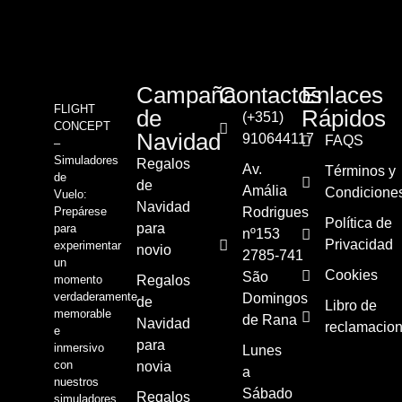
Campaña
Contactos
Enlaces
FLIGHT
de
Rápidos
(+351)
CONCEPT
Navidad
910644117
FAQS
–
Simuladores
Regalos
Av.
Términos y
de
de
Amália
Condicione
Vuelo:
Navidad
Prepárese
Rodrigues
Política de
para
para
nº153
Privacidad
experimentar
novio
2785-741
un
Cookies
São
momento
Regalos
verdaderamente
Domingos
de
Libro de
memorable
de Rana
Navidad
reclamacio
e
para
inmersivo
Lunes
con
novia
a
nuestros
Sábado
Regalos
simuladores