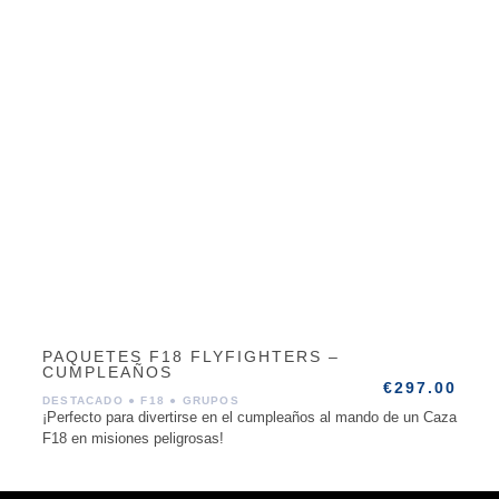
PAQUETES F18 FLYFIGHTERS –
CUMPLEAÑOS
€
297.00
DESTACADO
●
F18
●
GRUPOS
¡Perfecto para divertirse en el cumpleaños al mando de un Caza
F18 en misiones peligrosas!