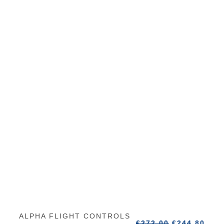
ALPHA FLIGHT CONTROLS
€
272.00
€
244.80