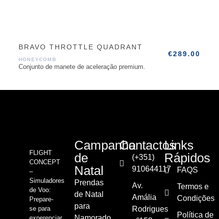
BRAVO THROTTLE QUADRANT
€
289.00
HONEYCOMB
Conjunto de manete de aceleração premium.
Campanha
Contactos
Links
FLIGHT
de
Rápidos
(+351)
CONCEPT
Natal
910644117
FAQS
–
Simuladores
Prendas
Av.
Termos e
de Voo:
de Natal
Amália
Condições
Prepare-
para
se para
Rodrigues
Política de
Namorado
experenciar