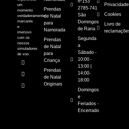
nº153
Privacidade
um
2785-741
Prendas
momento
Cookies
São
verdadeiramente
de Natal
marcante
Domingos
para
Livro de
e
de Rana
Namorada
reclamaçõe
imersivo
com os
Segunda
Prendas
nossos
a
de Natal
simuladores
Sábado -
para
de voo.
10:00 -
Criança
13:00 |
Prendas
14:00-
de Natal
18:00
Originais
Domingos
e
Feriados -
Encerrado