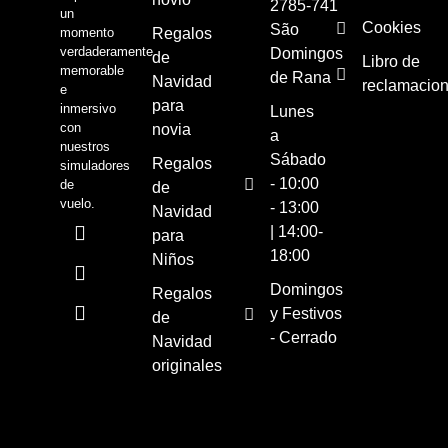
2785-741
un
Cookies
São
momento
Regalos
verdaderamente
Domingos
de
Libro de
memorable
de Rana
Navidad
reclamacio
e
para
inmersivo
Lunes
con
novia
a
nuestros
Sábado
Regalos
simuladores
- 10:00
de
de
vuelo.
- 13:00
Navidad
| 14:00-
para
18:00
Niños
Domingos
Regalos
y Festivos
de
- Cerrado
Navidad
originales