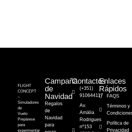
Campaña
Contactos
Enlaces
FLIGHT
de
Rápidos
(+351)
CONCEPT
Navidad
910644117
FAQS
–
Simuladores
Regalos
Av.
Términos y
de
de
Amália
Condicione
Vuelo:
Navidad
Prepárese
Rodrigues
Política de
para
para
nº153
Privacidad
experimentar
novio