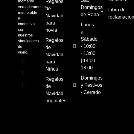
São
momento
Regalos
verdaderamente
Domingos
de
Libro de
memorable
de Rana
Navidad
reclamacio
e
para
inmersivo
Lunes
con
novia
a
nuestros
Sábado
Regalos
simuladores
- 10:00
de
de
vuelo.
- 13:00
Navidad
| 14:00-
para
18:00
Niños
Domingos
Regalos
y Festivos
de
- Cerrado
Navidad
originales