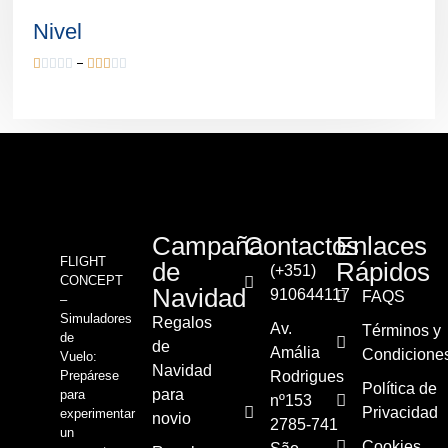
Nivel










Campaña
Contactos
Enlaces
FLIGHT
de
Rápidos
(+351)
CONCEPT
Navidad
910644117
FAQS
–
Simuladores
Regalos
Av.
Términos y
de
de
Amália
Condicione
Vuelo:
Navidad
Prepárese
Rodrigues
Política de
para
para
nº153
Privacidad
experimentar
novio
2785-741
un
Cookies